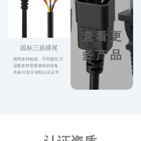
查 看 更
国标三插裸尾
多 产 品
拥有多种粗细、不同颜色,可
适配多种需要接线的设备，
具备3C安全强制认证证书