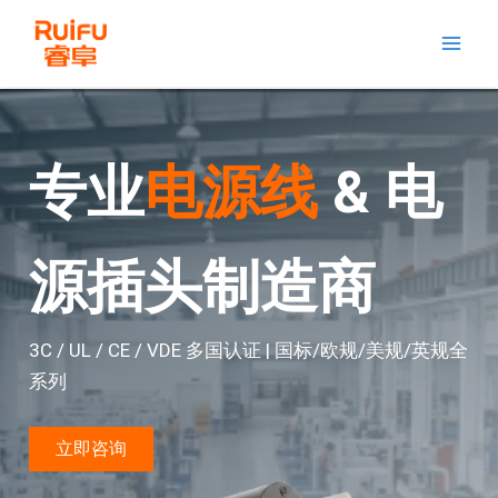
跳
至
内
专业
电源线
& 电
容
源插头制造商
3C / UL / CE / VDE 多国认证 | 国标/欧规/美规/英规全
系列
立即咨询